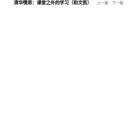
清华情思：
课堂之外的学习（和文凯）
上一篇
下一篇