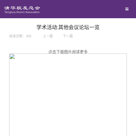
兴趣群体
捐赠方法
我要订阅
西南联大校友会
义工计划
新媒体平台
学术活动:其他会议论坛一览
阅读次数：
335
上一篇
下一篇
百年清华
点击下面图片阅读更多
校友服务
清华人物
校友总会
清华故事
终身学习
关闭
青春风采
信息化服务
总会简介
校友文苑
三创大赛
会长致辞