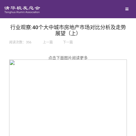
兴趣群体
捐赠方法
我要订阅
西南联大校友会
义工计划
新媒体平台
行业观察:40个大中城市房地产市场对比分析及走势
展望（上）
阅读次数：
356
上一篇
下一篇
百年清华
点击下面图片阅读更多
校友服务
清华人物
校友总会
清华故事
终身学习
关闭
青春风采
信息化服务
总会简介
校友文苑
三创大赛
会长致辞