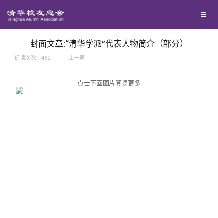
兴趣群体
捐赠方法
我要订阅
西南联大校友会
义工计划
新媒体平台
封面文章:“清华学派”代表人物简介（部分）
阅读次数：
452
上一篇
百年清华
点击下面图片阅读更多
校友服务
清华人物
校友总会
清华故事
终身学习
关闭
青春风采
信息化服务
总会简介
校友文苑
三创大赛
会长致辞