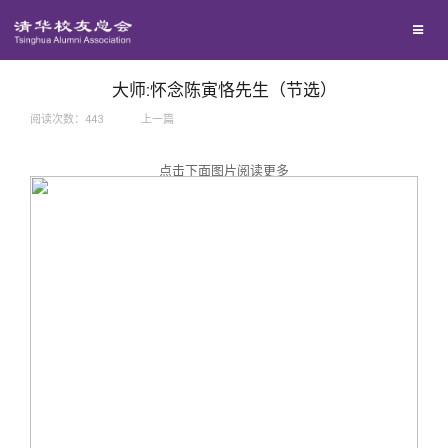
兴趣群体
捐赠方法
我要订阅
西南联大校友会
义工计划
新媒体平台
大师:怀念陈寅恪先生（节选）
阅读次数：
443
上一篇
百年清华
点击下面图片阅读更多
校友服务
清华人物
校友总会
清华故事
终身学习
关闭
青春风采
信息化服务
总会简介
校友文苑
三创大赛
会长致辞