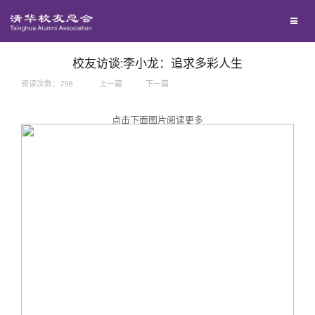
兴趣群体
捐赠方法
我要订阅
西南联大校友会
义工计划
新媒体平台
校友访谈:李小龙：追求多彩人生
阅读次数：
798
上一篇
下一篇
百年清华
点击下面图片阅读更多
校友服务
清华人物
校友总会
清华故事
终身学习
关闭
青春风采
信息化服务
总会简介
校友文苑
三创大赛
会长致辞