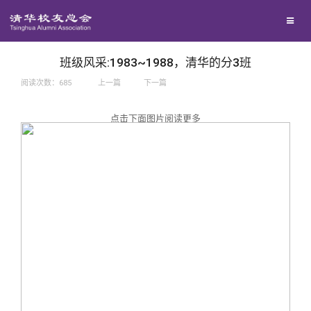
兴趣群体
捐赠方法
我要订阅
西南联大校友会
义工计划
新媒体平台
班级风采:1983~1988，清华的分3班
阅读次数：
685
上一篇
下一篇
百年清华
点击下面图片阅读更多
校友服务
清华人物
校友总会
清华故事
终身学习
关闭
青春风采
信息化服务
总会简介
校友文苑
三创大赛
会长致辞