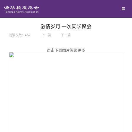
兴趣群体
捐赠方法
我要订阅
西南联大校友会
义工计划
新媒体平台
激情岁月:一次同学聚会
阅读次数：
662
上一篇
下一篇
百年清华
点击下面图片阅读更多
校友服务
清华人物
校友总会
清华故事
终身学习
关闭
青春风采
信息化服务
总会简介
校友文苑
三创大赛
会长致辞