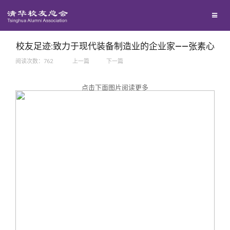
兴趣群体
捐赠方法
我要订阅
西南联大校友会
义工计划
新媒体平台
校友足迹:致力于现代装备制造业的企业家——张素心
阅读次数：
762
上一篇
下一篇
百年清华
点击下面图片阅读更多
校友服务
清华人物
校友总会
清华故事
终身学习
关闭
青春风采
信息化服务
总会简介
校友文苑
三创大赛
会长致辞