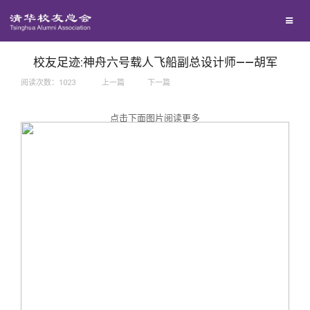
兴趣群体
捐赠方法
我要订阅
西南联大校友会
义工计划
新媒体平台
校友足迹:神舟六号载人飞船副总设计师——胡军
阅读次数：
1023
上一篇
下一篇
百年清华
点击下面图片阅读更多
校友服务
清华人物
校友总会
清华故事
终身学习
关闭
青春风采
信息化服务
总会简介
校友文苑
三创大赛
会长致辞