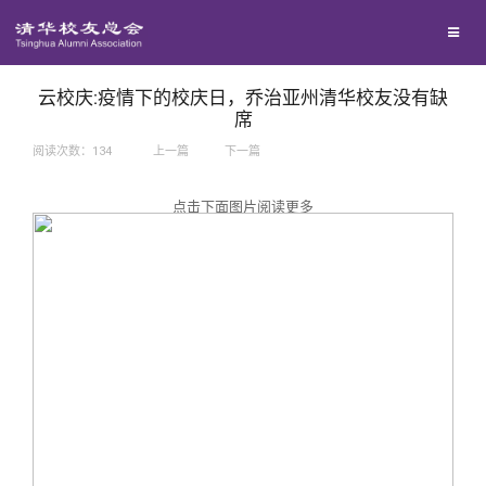
兴趣群体
捐赠方法
我要订阅
西南联大校友会
义工计划
新媒体平台
云校庆:疫情下的校庆日，乔治亚州清华校友没有缺
席
阅读次数：
134
上一篇
下一篇
百年清华
点击下面图片阅读更多
校友服务
清华人物
校友总会
清华故事
终身学习
关闭
青春风采
信息化服务
总会简介
校友文苑
三创大赛
会长致辞