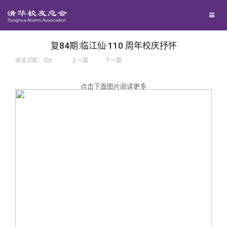
兴趣群体
捐赠方法
我要订阅
西南联大校友会
义工计划
新媒体平台
复84期:临江仙·110 周年校庆抒怀
阅读次数：
326
上一篇
下一篇
百年清华
点击下面图片阅读更多
校友服务
清华人物
校友总会
清华故事
终身学习
关闭
青春风采
信息化服务
总会简介
校友文苑
三创大赛
会长致辞