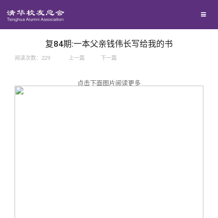
兴趣群体
捐赠方法
我要订阅
西南联大校友会
义工计划
新媒体平台
复84期:一本父亲钱伟长写给我的书
阅读次数：
229
上一篇
下一篇
百年清华
点击下面图片阅读更多
校友服务
清华人物
校友总会
清华故事
终身学习
关闭
青春风采
信息化服务
总会简介
校友文苑
三创大赛
会长致辞