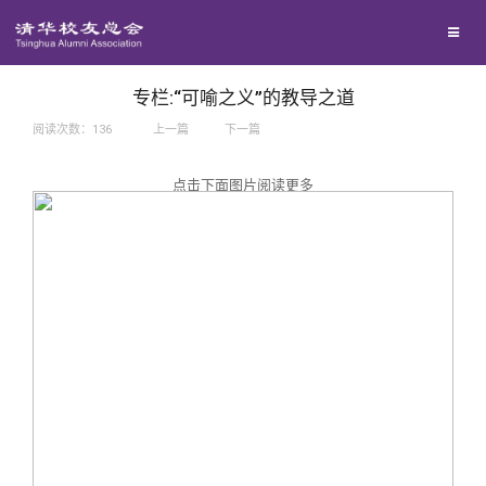
兴趣群体
捐赠方法
我要订阅
西南联大校友会
义工计划
新媒体平台
专栏:“可喻之义”的教导之道
阅读次数：
136
上一篇
下一篇
百年清华
点击下面图片阅读更多
校友服务
清华人物
校友总会
清华故事
终身学习
关闭
青春风采
信息化服务
总会简介
校友文苑
三创大赛
会长致辞