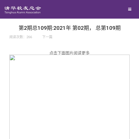
兴趣群体
捐赠方法
我要订阅
西南联大校友会
义工计划
新媒体平台
第2期总109期:2021年 第02期， 总第109期
阅读次数：
266
下一篇
百年清华
点击下面图片阅读更多
校友服务
清华人物
校友总会
清华故事
终身学习
关闭
青春风采
信息化服务
总会简介
校友文苑
三创大赛
会长致辞