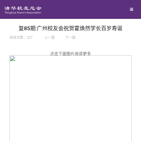
兴趣群体
捐赠方法
我要订阅
西南联大校友会
义工计划
新媒体平台
复85期:广州校友会祝贺霍焕然学长百岁寿诞
阅读次数：
227
上一篇
下一篇
百年清华
点击下面图片阅读更多
校友服务
清华人物
校友总会
清华故事
终身学习
关闭
青春风采
信息化服务
总会简介
校友文苑
三创大赛
会长致辞