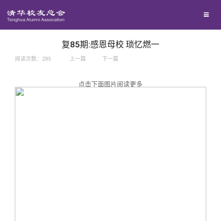
兴趣群体
捐赠方法
我要订阅
西南联大校友会
义工计划
新媒体平台
复85期:感恩母校 琐忆燃一
阅读次数：
285
上一篇
下一篇
百年清华
点击下面图片阅读更多
校友服务
清华人物
校友总会
清华故事
终身学习
关闭
青春风采
信息化服务
总会简介
校友文苑
三创大赛
会长致辞