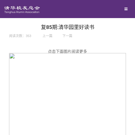
兴趣群体
捐赠方法
我要订阅
西南联大校友会
义工计划
新媒体平台
复85期:清华园里好读书
阅读次数：
353
上一篇
下一篇
百年清华
点击下面图片阅读更多
校友服务
清华人物
校友总会
清华故事
终身学习
关闭
青春风采
信息化服务
总会简介
校友文苑
三创大赛
会长致辞