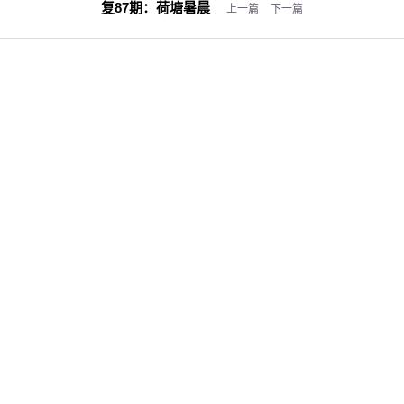
复87期：
荷塘暑晨
上一篇
下一篇