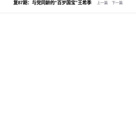
复87期：
与党同龄的“百岁国宝”王希季
上一篇
下一篇