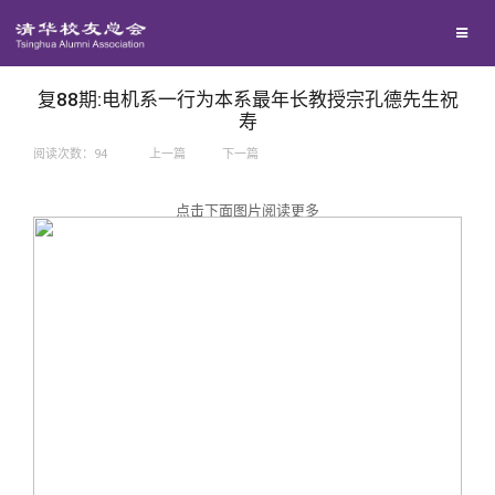
兴趣群体
捐赠方法
我要订阅
西南联大校友会
义工计划
新媒体平台
复88期:电机系一行为本系最年长教授宗孔德先生祝
寿
阅读次数：
94
上一篇
下一篇
百年清华
点击下面图片阅读更多
校友服务
清华人物
校友总会
清华故事
终身学习
关闭
青春风采
信息化服务
总会简介
校友文苑
三创大赛
会长致辞