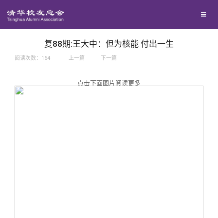
兴趣群体
捐赠方法
我要订阅
西南联大校友会
义工计划
新媒体平台
复88期:王大中：但为核能 付出一生
阅读次数：
164
上一篇
下一篇
百年清华
点击下面图片阅读更多
校友服务
清华人物
校友总会
清华故事
终身学习
关闭
青春风采
信息化服务
总会简介
校友文苑
三创大赛
会长致辞