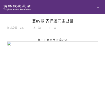
兴趣群体
捐赠方法
我要订阅
西南联大校友会
义工计划
新媒体平台
复89期:齐怀远同志逝世
阅读次数：
232
上一篇
下一篇
百年清华
点击下面图片阅读更多
校友服务
清华人物
校友总会
清华故事
终身学习
关闭
青春风采
信息化服务
总会简介
校友文苑
三创大赛
会长致辞