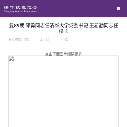
兴趣群体
捐赠方法
我要订阅
西南联大校友会
义工计划
新媒体平台
复89期:邱勇同志任清华大学党委书记 王希勤同志任
校长
阅读次数：
300
上一篇
下一篇
百年清华
点击下面图片阅读更多
校友服务
清华人物
校友总会
清华故事
终身学习
关闭
青春风采
信息化服务
总会简介
校友文苑
三创大赛
会长致辞