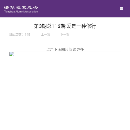
兴趣群体
捐赠方法
我要订阅
西南联大校友会
义工计划
新媒体平台
第3期总116期:爱是一种修行
阅读次数：
145
上一篇
下一篇
百年清华
点击下面图片阅读更多
校友服务
清华人物
校友总会
清华故事
终身学习
关闭
青春风采
信息化服务
总会简介
校友文苑
三创大赛
会长致辞