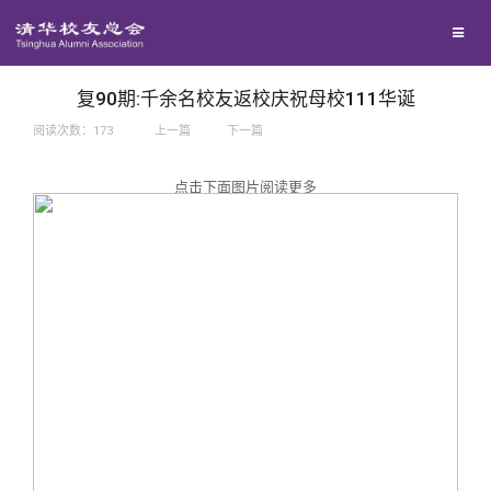
兴趣群体
捐赠方法
我要订阅
西南联大校友会
义工计划
新媒体平台
复90期:千余名校友返校庆祝母校111华诞
阅读次数：
173
上一篇
下一篇
百年清华
点击下面图片阅读更多
校友服务
清华人物
校友总会
清华故事
终身学习
关闭
青春风采
信息化服务
总会简介
校友文苑
三创大赛
会长致辞