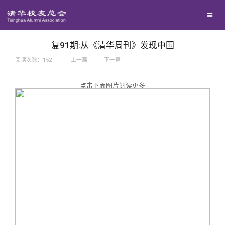
兴趣群体
捐赠方法
我要订阅
西南联大校友会
义工计划
新媒体平台
复91期:从《清华周刊》发现中国
阅读次数：
152
上一篇
下一篇
百年清华
点击下面图片阅读更多
校友服务
清华人物
校友总会
清华故事
终身学习
关闭
青春风采
信息化服务
总会简介
校友文苑
三创大赛
会长致辞