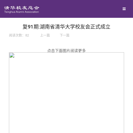
兴趣群体
捐赠方法
我要订阅
西南联大校友会
义工计划
新媒体平台
复91期:湖南省清华大学校友会正式成立
阅读次数：
82
上一篇
下一篇
百年清华
点击下面图片阅读更多
校友服务
清华人物
校友总会
清华故事
终身学习
关闭
青春风采
信息化服务
总会简介
校友文苑
三创大赛
会长致辞