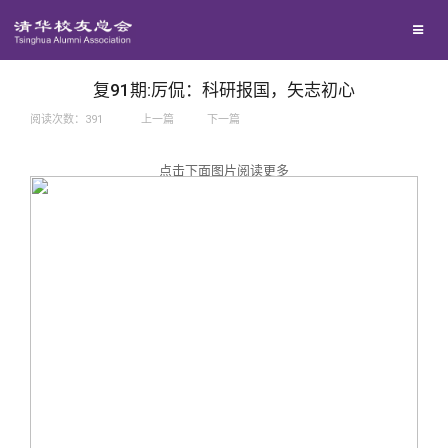
兴趣群体
捐赠方法
我要订阅
西南联大校友会
义工计划
新媒体平台
复91期:厉侃：科研报国，矢志初心
阅读次数：
391
上一篇
下一篇
百年清华
点击下面图片阅读更多
校友服务
清华人物
校友总会
清华故事
终身学习
关闭
青春风采
信息化服务
总会简介
校友文苑
三创大赛
会长致辞