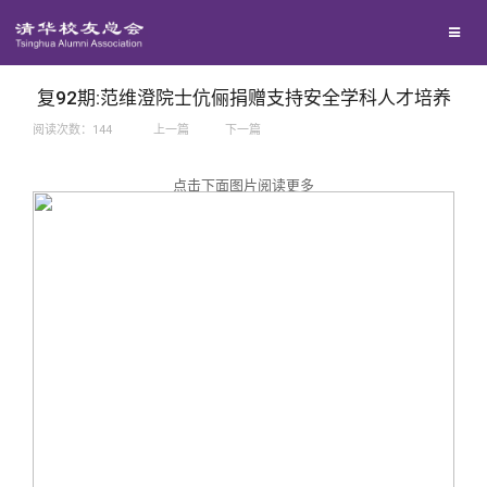
兴趣群体
捐赠方法
我要订阅
西南联大校友会
义工计划
新媒体平台
复92期:范维澄院士伉俪捐赠支持安全学科人才培养
阅读次数：
144
上一篇
下一篇
百年清华
点击下面图片阅读更多
校友服务
清华人物
校友总会
清华故事
终身学习
关闭
青春风采
信息化服务
总会简介
校友文苑
三创大赛
会长致辞