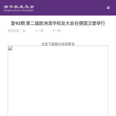
兴趣群体
捐赠方法
我要订阅
西南联大校友会
义工计划
新媒体平台
复92期:第二届欧洲清华校友大会在德国汉堡举行
阅读次数：
90
上一篇
下一篇
百年清华
点击下面图片阅读更多
校友服务
清华人物
校友总会
清华故事
终身学习
关闭
青春风采
信息化服务
总会简介
校友文苑
三创大赛
会长致辞