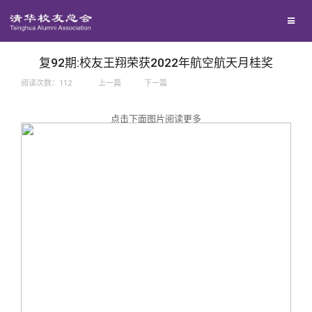
兴趣群体
捐赠方法
我要订阅
西南联大校友会
义工计划
新媒体平台
复92期:校友王翔荣获2022年航空航天月桂奖
阅读次数：
112
上一篇
下一篇
百年清华
点击下面图片阅读更多
校友服务
清华人物
校友总会
清华故事
终身学习
关闭
青春风采
信息化服务
总会简介
校友文苑
三创大赛
会长致辞