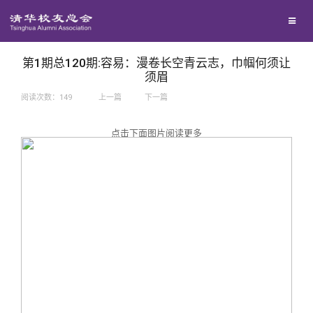
兴趣群体
捐赠方法
我要订阅
西南联大校友会
义工计划
新媒体平台
第1期总120期:容易：漫卷长空青云志，巾帼何须让
须眉
阅读次数：
149
上一篇
下一篇
百年清华
点击下面图片阅读更多
校友服务
清华人物
校友总会
清华故事
终身学习
关闭
青春风采
信息化服务
总会简介
校友文苑
三创大赛
会长致辞