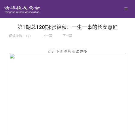
兴趣群体
捐赠方法
我要订阅
西南联大校友会
义工计划
新媒体平台
第1期总120期:张锦秋：一生一事的长安意匠
阅读次数：
171
上一篇
下一篇
百年清华
点击下面图片阅读更多
校友服务
清华人物
校友总会
清华故事
终身学习
关闭
青春风采
信息化服务
总会简介
校友文苑
三创大赛
会长致辞