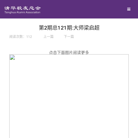
兴趣群体
捐赠方法
我要订阅
西南联大校友会
义工计划
新媒体平台
第2期总121期:大师梁启超
阅读次数：
112
上一篇
下一篇
百年清华
点击下面图片阅读更多
校友服务
清华人物
校友总会
清华故事
终身学习
关闭
青春风采
信息化服务
总会简介
校友文苑
三创大赛
会长致辞