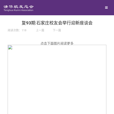
兴趣群体
捐赠方法
我要订阅
西南联大校友会
义工计划
新媒体平台
复93期:石家庄校友会举行迎新座谈会
阅读次数：
118
上一篇
下一篇
百年清华
点击下面图片阅读更多
校友服务
清华人物
校友总会
清华故事
终身学习
关闭
青春风采
信息化服务
总会简介
校友文苑
三创大赛
会长致辞