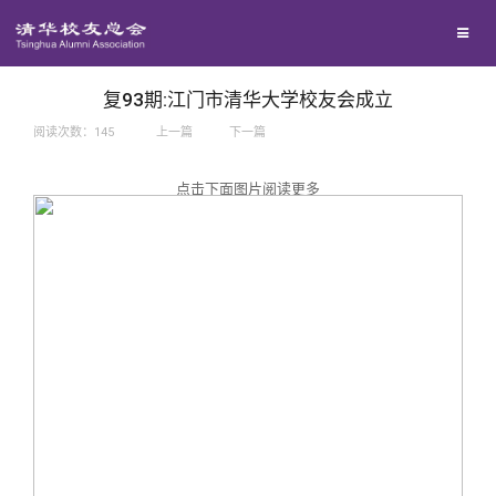
兴趣群体
捐赠方法
我要订阅
西南联大校友会
义工计划
新媒体平台
复93期:江门市清华大学校友会成立
阅读次数：
145
上一篇
下一篇
百年清华
点击下面图片阅读更多
校友服务
清华人物
校友总会
清华故事
终身学习
关闭
青春风采
信息化服务
总会简介
校友文苑
三创大赛
会长致辞