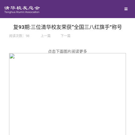
兴趣群体
捐赠方法
我要订阅
西南联大校友会
义工计划
新媒体平台
复93期:三位清华校友荣获“全国三八红旗手”称号
阅读次数：
98
上一篇
下一篇
百年清华
点击下面图片阅读更多
校友服务
清华人物
校友总会
清华故事
终身学习
关闭
青春风采
信息化服务
总会简介
校友文苑
三创大赛
会长致辞