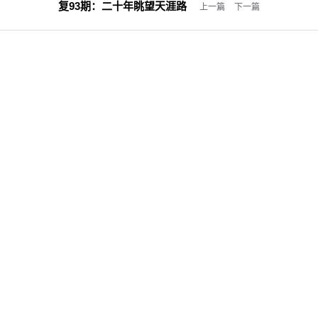
复93期：
二十年眺望天涯路
上一篇
下一篇