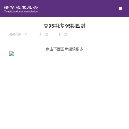
兴趣群体
捐赠方法
我要订阅
西南联大校友会
义工计划
新媒体平台
复95期:复95期四封
阅读次数：
71
上一篇
下一篇
百年清华
点击下面图片阅读更多
校友服务
清华人物
校友总会
清华故事
终身学习
关闭
青春风采
信息化服务
总会简介
校友文苑
三创大赛
会长致辞