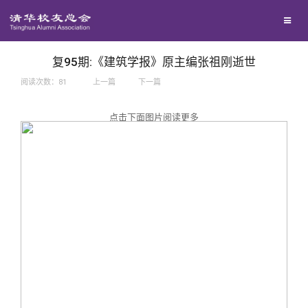
兴趣群体
捐赠方法
我要订阅
西南联大校友会
义工计划
新媒体平台
复95期:《建筑学报》原主编张祖刚逝世
阅读次数：
81
上一篇
下一篇
百年清华
点击下面图片阅读更多
校友服务
清华人物
校友总会
清华故事
终身学习
关闭
青春风采
信息化服务
总会简介
校友文苑
三创大赛
会长致辞