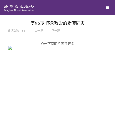
兴趣群体
捐赠方法
我要订阅
西南联大校友会
义工计划
新媒体平台
复95期:怀念敬爱的滕藤同志
阅读次数：
85
上一篇
下一篇
百年清华
点击下面图片阅读更多
校友服务
清华人物
校友总会
清华故事
终身学习
关闭
青春风采
信息化服务
总会简介
校友文苑
三创大赛
会长致辞