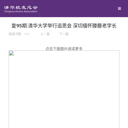
兴趣群体
捐赠方法
我要订阅
西南联大校友会
义工计划
新媒体平台
复95期:清华大学举行追思会 深切缅怀滕藤老学长
阅读次数：
111
上一篇
下一篇
百年清华
点击下面图片阅读更多
校友服务
清华人物
校友总会
清华故事
终身学习
关闭
青春风采
信息化服务
总会简介
校友文苑
三创大赛
会长致辞