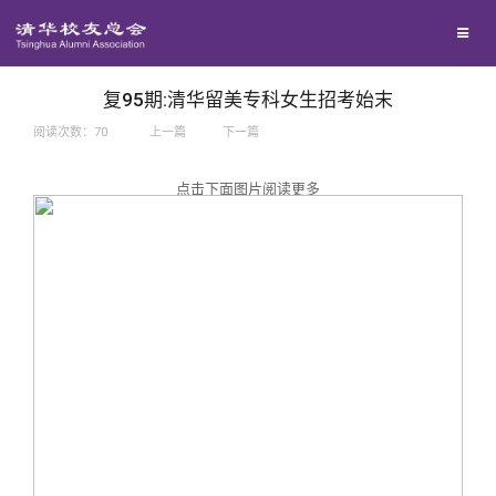
兴趣群体
捐赠方法
我要订阅
西南联大校友会
义工计划
新媒体平台
复95期:清华留美专科女生招考始末
阅读次数：
70
上一篇
下一篇
百年清华
点击下面图片阅读更多
校友服务
清华人物
校友总会
清华故事
终身学习
关闭
青春风采
信息化服务
总会简介
校友文苑
三创大赛
会长致辞