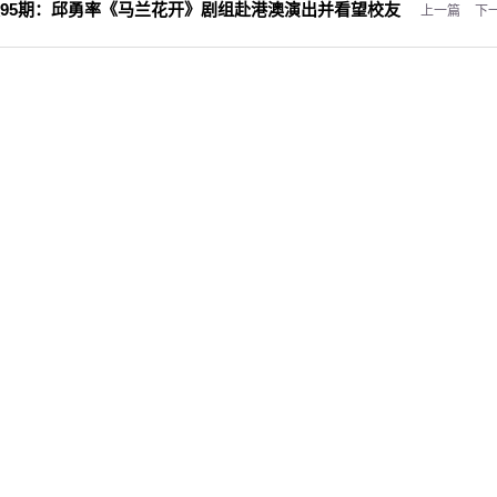
95期：
邱勇率《马兰花开》剧组赴港澳演出并看望校友
上一篇
下