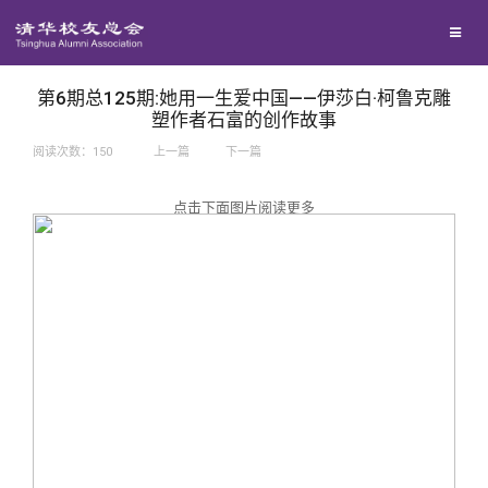
兴趣群体
捐赠方法
我要订阅
西南联大校友会
义工计划
新媒体平台
第6期总125期:她用一生爱中国——伊莎白·柯鲁克雕
塑作者石富的创作故事
阅读次数：
150
上一篇
下一篇
百年清华
点击下面图片阅读更多
校友服务
清华人物
校友总会
清华故事
终身学习
关闭
青春风采
信息化服务
总会简介
校友文苑
三创大赛
会长致辞