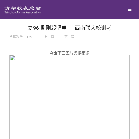
兴趣群体
捐赠方法
我要订阅
西南联大校友会
义工计划
新媒体平台
复96期:刚毅坚卓——西南联大校训考
阅读次数：
139
上一篇
下一篇
百年清华
点击下面图片阅读更多
校友服务
清华人物
校友总会
清华故事
终身学习
关闭
青春风采
信息化服务
总会简介
校友文苑
三创大赛
会长致辞