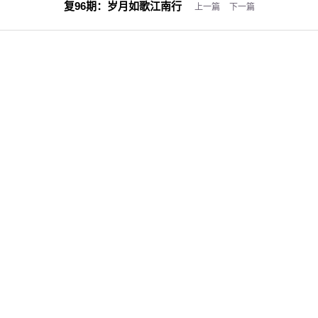
复96期：
岁月如歌江南行
上一篇
下一篇