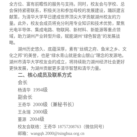
全方位、富有前瞻性的服务与支持。同时，校友会与学校、总
会保持紧密联系，积极关注和参加母校的发展建设，踊跃建言
献策，为清华大学早日建成世界顶尖大学贡献湖州校友的力
量。此外，校友会成员将充分利用专业知识和技术优势，聚焦
光电半导体、集成电路、物联网、新材料、新能源等重点领
域，助力湖州产业转型升级，赋能湖州
“绿色智造”的发展战
略。
湖州历史悠久、底蕴深厚，素有
“丝绸之府、鱼米之乡、文
化之邦”的美誉，也是“
绿水青山就是金山银山
”理念的发源地。
湖州市清华大学校友会的成立，将持续助力湖州经济社会更好
更快发展，为湖州贡献更多清华智慧和清华力量。
二、核心成员及联系方式
会长
1994级
杨清华
副会长
2000级（兼秘书长）
王奇华
2000级
王永瑞
2004级
董源
校友会联络：王奇华
18757208763（微信同号）
邮箱：
wangqh.2000@tsinghua.org.cn