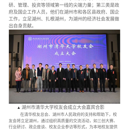
关闭
义工计划
新媒体平台
青春风采
信息化服务
总会简介
研、管理、投资等领域第一线的尖端力量；第三类是政
府及国企工作人员，他们
在湖州市
和各区县
政府
、国企
工作
，立足湖州、扎根湖州，为湖州的经济社会发展做
校友文苑
三创大赛
会长致辞
出自身贡献。
校友讲坛
实用信息
总会章程
校友视界
理事会名单
制度法规
联系我们
湖州市清华大学校友会成立大会嘉宾合影
▲
在清华校友总会、湖州市人民政府的支持和帮助下，校
友会将立足湖州，通过组织高质量的交流活动，如三创大赛、
行业研讨、政企座谈、校友企业参访等形式，为本地校友提供