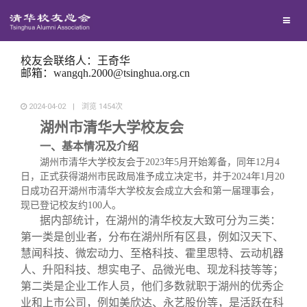
兴趣群体
西南联大校友会
校友会联络人：王奇华
邮箱：wangqh.2000@tsinghua.org.cn
回馈母校
2024-04-02
|
浏览
1454
次
湖州市清华大学校友会
媒体平台
捐赠项目
一、基本情况及介绍
湖州市清华大学校友会于
2023年5月开始筹备，同年12月4
日，正式获得湖州市民政局准予成立决定书，并于2024年1月20
百年清华
捐赠新闻
《清华校友通讯》
日成功召开湖州市清华大学校友会成立大会和第一届理事会，
现已登记校友约100人。
据内部统计，在湖州的清华校友大致可分为三类：
校友服务
捐赠纪事
《水木清华》
清华人物
第一类是创业者，分布在湖州所有区县，例如汉天下、
慧闻科技、微宏动力、至格科技、霍里思特、云动机器
校友总会
捐赠方法
我要订阅
清华故事
终身学习
人、升阳科技、想实电子、品微光电、现龙科技等等；
第二类是企业工作人员，他们多数就职于湖州
的
优秀企
业和
上市公司
，例如美欣达、永艺股份等，是活跃在科