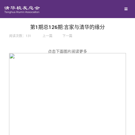
兴趣群体
捐赠方法
我要订阅
西南联大校友会
义工计划
新媒体平台
第1期总126期:言家与清华的缘分
阅读次数：
131
上一篇
下一篇
百年清华
点击下面图片阅读更多
校友服务
清华人物
校友总会
清华故事
终身学习
关闭
青春风采
信息化服务
总会简介
校友文苑
三创大赛
会长致辞